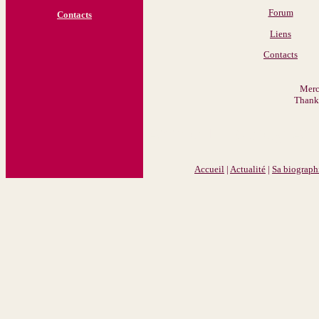
Forum
Contacts
Liens
Contacts
Merc
Thank 
Annie Duperey An
Accueil
|
Actualité
|
Sa biograph