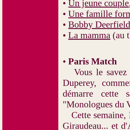
•
Un jeune couple
•
Une famille form
•
Bobby Deerfiel
•
La mamma
(au t
•
Paris Match
Vous le savez pe
Duperey, commen
démarre cette s
"Monologues du Va
Cette semaine, P
Giraudeau... et d