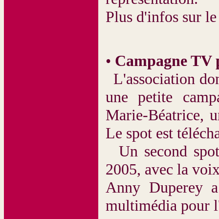
Plus d'infos sur le
•
Campagne TV po
L'association don
une petite camp
Marie-Béatrice, u
Le spot est téléch
Un second spot 
2005, avec la vo
Anny Duperey a 
multimédia pour l