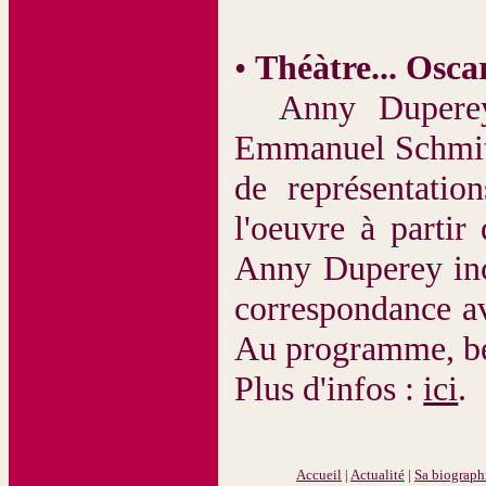
•
Théàtre... Osca
Anny Duperey c
Emmanuel Schmitt,
de représentati
l'oeuvre à parti
Anny Duperey inc
correspondance av
Au programme, be
Plus d'infos :
ici
.
Accueil
|
Actualité
|
Sa biograph