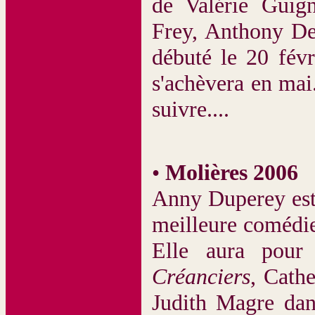
de Valérie Guig
Frey, Anthony De
débuté le 20 févr
s'achèvera en mai
suivre....
•
Molières 2006
Anny Duperey est
meilleure comédi
Elle aura pour
Créanciers
, Cath
Judith Magre da