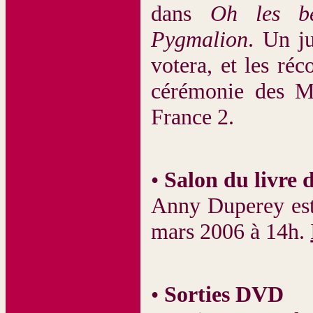
dans
Oh les be
Pygmalion
. Un j
votera, et les ré
cérémonie des Mo
France 2.
•
Salon du livre 
Anny Duperey est 
mars 2006 à 14h.
•
Sorties DVD