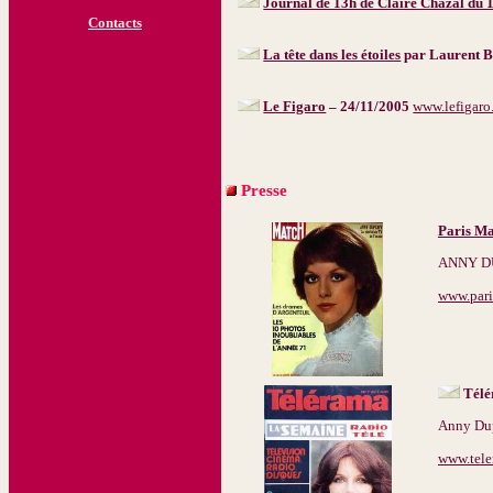
Journal de 13h de Claire Chazal du 
Contacts
La tête dans les étoiles
par Laurent B
Le Figaro
– 24/11/2005
www.lefigaro.
Presse
Paris Ma
ANNY DUP
www.par
Télé
Anny Dup
www.tele