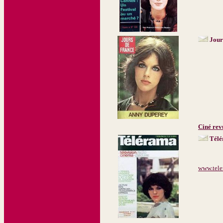
Jour
Ciné rev
Télé
www.tele