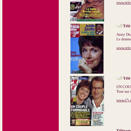
www.telel
Télé
Anny Du
Le drame
www.teles
Télé
UN COU
Tout sur 
www.t7j
Téléram