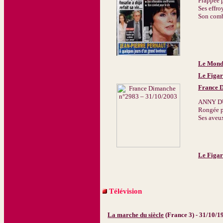
Frappée p
Ses effro
Son comb
Le Mond
Le Figa
France 
ANNY D
Rongée pa
Ses aveux
Le Figa
Télévision
La marche du siècle
(France 3) - 31/10/1