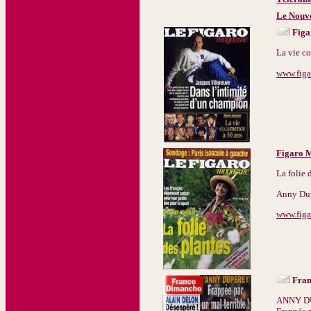
Le Nouv
Figa
La vie c
www.figar
Figaro 
La folie 
Anny Du
www.figar
Fran
ANNY D