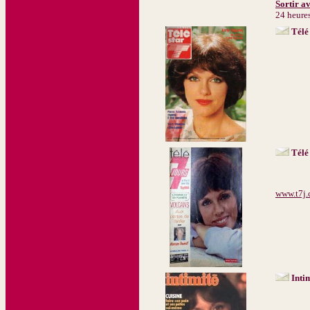
Sortir a
24 heure
Télé
Télé
www.t7j
Inti