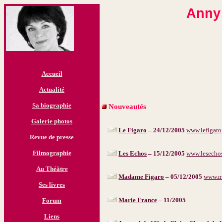
Anny 
Accueil
Actualité
Sa biographie
Nouveautés
Galerie photos
Le Figaro
– 24/12/2005
www.lefigaro.
Revue de presse
Filmographie
Les Echos
– 15/12/2005
www.lesechos
Au Théâtre
Madame Figaro
– 05/12/2005
www.m
Ses livres
Marie France
– 11/2005
Forum
Liens