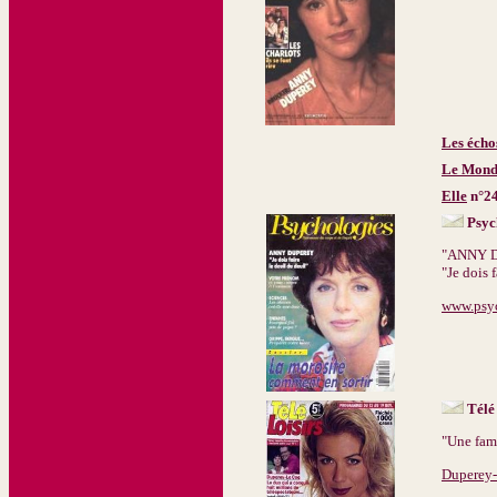
Les écho
Le Mond
Elle
n°24
Psyc
"ANNY 
"Je dois 
www.psy
Télé
"Une fami
Duperey