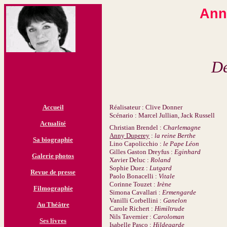
Ann
De
Accueil
Réalisateur : Clive Donner
Scénario : Marcel Jullian, Jack Russell
Actualité
Christian Brendel :
Charlemagne
Anny Duperey
:
la reine Berthe
Sa biographie
Lino Capolicchio :
le Pape Léon
Gilles Gaston Dreyfus :
Eginhard
Galerie photos
Xavier Deluc :
Roland
Sophie Duez :
Lutgard
Revue de presse
Paolo Bonacelli :
Vitale
Corinne Touzet :
Irène
Filmographie
Simona Cavallari :
Ermengarde
Vanilli Corbellini :
Ganelon
Au Théâtre
Carole Richert :
Himiltrude
Nils Tavernier :
Caroloman
Ses livres
Isabelle Pasco :
Hildegarde