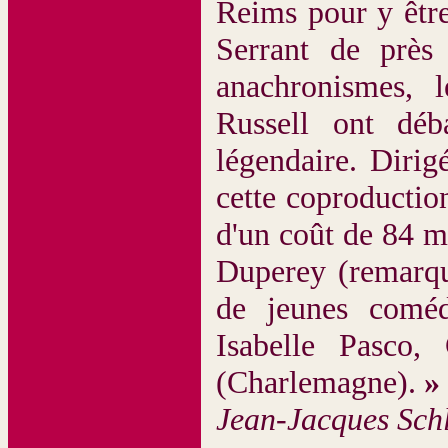
Reims pour y être
Serrant de près 
anachronismes, l
Russell ont déb
légendaire. Dirig
cette coproducti
d'un coût de 84 m
Duperey (remarqu
de jeunes coméd
Isabelle Pasco,
(Charlemagne).
»
Jean-Jacques Sch