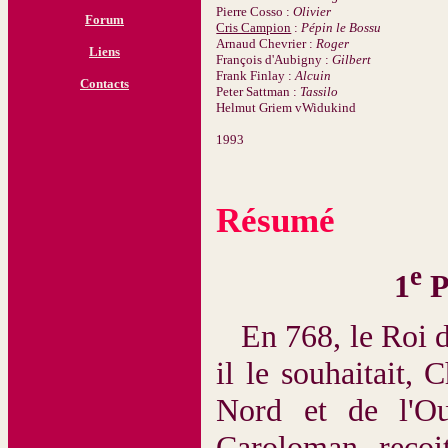
Pierre Cosso :
Olivier
Forum
Cris Campion
:
Pépin le Bossu
Arnaud Chevrier :
Roger
Liens
François d'Aubigny :
Gilbert
Frank Finlay :
Alcuin
Contacts
Peter Sattman :
Tassilo
Helmut Griem vWidukind
1993
Résumé
e
1
P
En 768, le Roi d
il le souhaitait, C
Nord et de l'Ou
Caroloman, reçoi