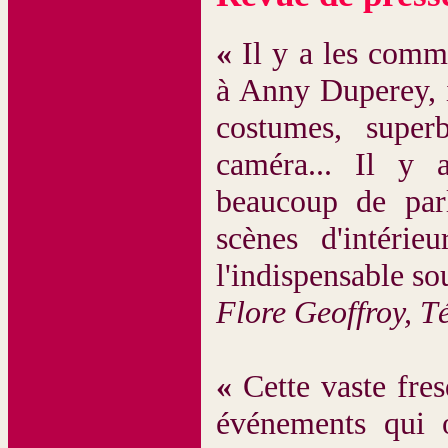
«
Il y a les commé
à Anny Duperey, i
costumes, super
caméra... Il y 
beaucoup de parl
scènes d'intéri
l'indispensable so
Flore Geoffroy, T
«
Cette vaste fresq
événements qui o